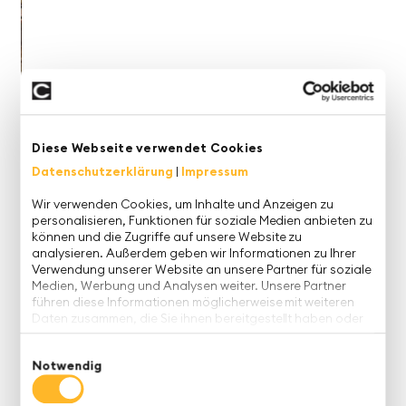
Passgenaue Lösungen für die Fashion-Industrie
Diese Webseite verwendet Cookies
In diversen Projekten konnten wir Kunden der
Datenschutzerklärung
|
Impressum
Fashion-Branche in den vergangenen Jahren mit
Wir verwenden Cookies, um Inhalte und Anzeigen zu
passgenauen Lösungen bei der Bewältigung der
personalisieren, Funktionen für soziale Medien anbieten zu
komplexen Planungsanforderungen
erfolgreich
können und die Zugriffe auf unsere Website zu
unterstützen.
analysieren. Außerdem geben wir Informationen zu Ihrer
Verwendung unserer Website an unsere Partner für soziale
Herausforderungen dynamischer Sortimente
Medien, Werbung und Analysen weiter. Unsere Partner
führen diese Informationen möglicherweise mit weiteren
Dabei sind die Herausforderungen aufgrund der sehr
Daten zusammen, die Sie ihnen bereitgestellt haben oder
die sie im Rahmen Ihrer Nutzung der Dienste gesammelt
dynamischen Sortimente bei gleichzeitig meist
haben.
Einwilligungsauswahl
langen Beschaffungswegen und -zeiten sehr groß.
Notwendig
Je nach Kunde und Geschäftsmodell werden die
Kollektionen mindestens halbjährlich, oft sogar