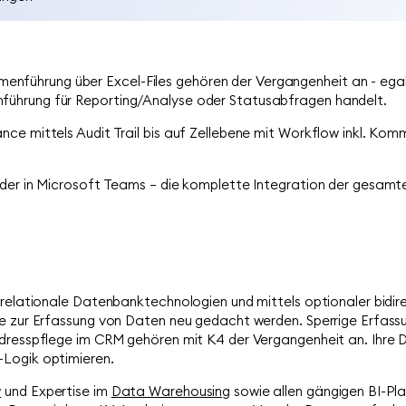
ührung über Excel-Files gehören der Vergangenheit an - egal
ührung für Reporting/Analyse oder Statusabfragen handelt.
ce mittels Audit Trail bis auf Zellebene mit Workflow inkl. Kom
oder in Microsoft Teams – die komplette Integration der gesamte
 relationale Datenbanktechnologien und mittels optionaler bidi
se zur Erfassung von Daten neu gedacht werden. Sperrige Erfassu
Adresspflege im CRM gehören mit K4 der Vergangenheit an. Ihre D
-Logik optimieren.
w
und Expertise im
Data Warehousing
sowie allen gängigen BI-Pla