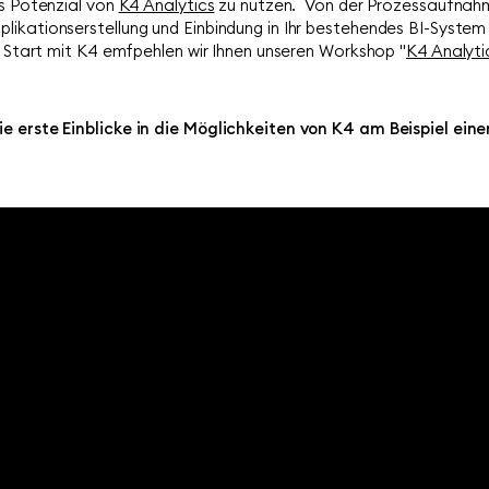
as Potenzial von
K4 Analytics
zu nutzen. Von der Prozessaufnahm
ikationserstellung und Einbindung in Ihr bestehendes BI-System b
en Start mit K4 emfpehlen wir Ihnen unseren Workshop "
K4 Analyti
e erste Einblicke in die Möglichkeiten von K4 am Beispiel ein