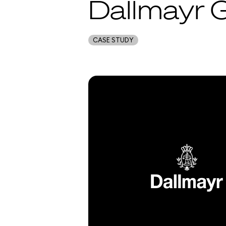
Dallmayr 
CASE STUDY
 downloaden (DE)