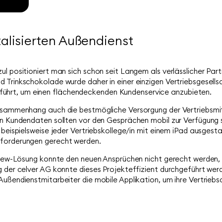
alisierten Außendienst
ul positioniert man sich schon seit Langem als verlässlicher Pa
d Trinkschokolade wurde daher in einer einzigen Vertriebsgesell
hrt, um einen flächendeckenden Kundenservice anzubieten.
Zusammenhang auch die bestmögliche Versorgung der Vertriebsmi
ten Kundendaten sollten vor den Gesprächen mobil zur Verfügun
e beispielsweise jeder Vertriebskollege/in mit einem iPad ausges
nforderungen gerecht werden.
kView-Lösung konnte den neuen Ansprüchen nicht gerecht werden, 
g der celver AG konnte dieses Projekteffizient durchgeführt wer
ußendienstmitarbeiter die mobile Applikation, um ihre Vertriebsa