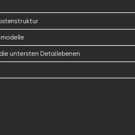
ostenstruktur
smodelle
f die untersten Detailebenen