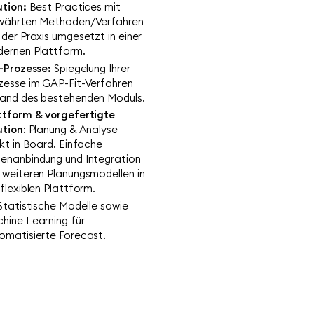
ution:
Best Practices mit
ährten Methoden/Verfahren
 der Praxis umgesetzt in einer
ernen Plattform.​
l-Prozesse:
Spiegelung Ihrer
zesse im GAP-Fit-Verfahren
and des bestehenden Moduls.
ttform &
vorgefertigte
ution
: Planung & Analyse
ekt in Board. Einfache
enanbindung und Integration
 weiteren Planungsmodellen in
flexiblen Plattform.​
Statistische Modelle sowie
hine Learning für
omatisierte Forecast.