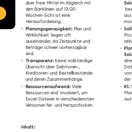
über freie Mittel im Abgleich mit
Sol
den Banklinien auf 13/20-
bew
Wochen-Sicht ist eine
aus
Herausforderung.​
mod
Planungsgenauigkeit:
Plan und
Sol
Wirklichkeit liegen oft
Pro
auseinander, da Zeitpunkte und
anh
Beträge schwer vorhersagbar
Pla
sind. ​
Sol
Transparenz:
Keine vollständige
dir
Übersicht über Debitoren-,
Dat
Kreditoren- und Bestellbestände
von
und deren Zusammenhänge.​
der 
Ressourcenaufwand:
Viele
KI:
Ressourcen sind involviert, um
Mac
Excel-Dateien in verschiedensten
aut
Versionen hin- und herzuschicken.
Inhalt: