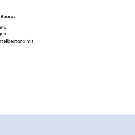
 Board:
en,
en​
tellbestand mit