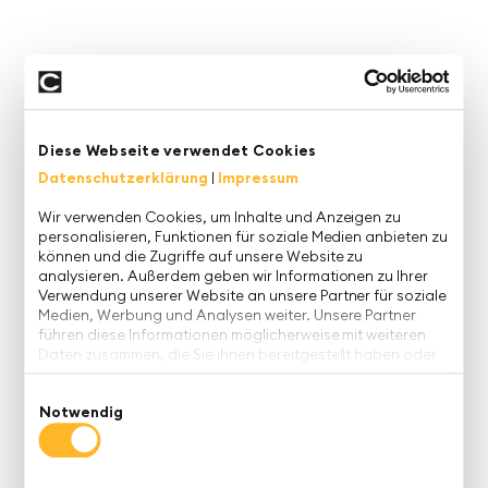
Diese Webseite verwendet Cookies
Die neue Rolle des Controllings mit
Datenschutzerklärung
|
Impressum
Extended Planning & Analytics (xP&A)
Wir verwenden Cookies, um Inhalte und Anzeigen zu
personalisieren, Funktionen für soziale Medien anbieten zu
Perspektivenwechsel: Die Planung wird häufig als
können und die Zugriffe auf unsere Website zu
analysieren. Außerdem geben wir Informationen zu Ihrer
lästige Pflicht angesehen, die das Controlling und
Verwendung unserer Website an unsere Partner für soziale
die Fachabteilungen über mehrere Wochen
Medien, Werbung und Analysen weiter. Unsere Partner
beschäftigt. Neue Ansätze wie Extended Planning &
führen diese Informationen möglicherweise mit weiteren
Analytics (xP&A) ermöglichen Controllern ein neues
Daten zusammen, die Sie ihnen bereitgestellt haben oder
die sie im Rahmen Ihrer Nutzung der Dienste gesammelt
Rollenverständnis als Business Partner. Sebastian
haben.
Einwilligungsauswahl
Jakob und Prof. Andreas Seufert erörtern im
Notwendig
gemeinsamen Webinar die Fallstricke und
Lösungsansätze auf dem Weg zu einer effizienten,
integrierten Planung, die den modernen Ansprüchen