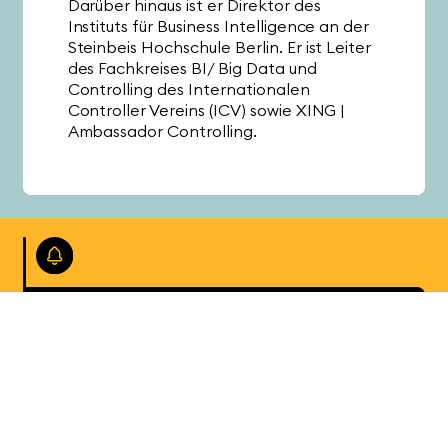
Darüber hinaus ist er Direktor des
Instituts für Business Intelligence an der
Steinbeis Hochschule Berlin. Er ist Leiter
des Fachkreises BI/ Big Data und
Controlling des Internationalen
Controller Vereins (ICV) sowie XING |
Ambassador Controlling.
Mit unseren News erhalten Sie aktuelle Insights
zu Smart Planning, Smart Analytics, Smart Data
und Smart Cloud.
Jetzt
anmelden