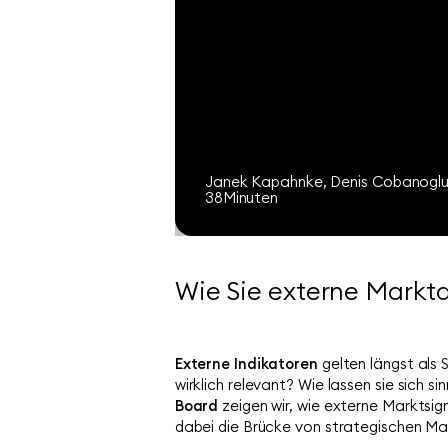
Janek Kapahnke
Denis Cobanogl
Direkt zum Webinar
38
Minuten
Wie Sie externe Marktd
Externe Indikatoren
gelten längst als 
wirklich relevant? Wie lassen sie sich 
Board
zeigen wir, wie externe Marktsi
dabei die Brücke von strategischen Mar