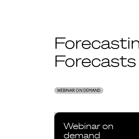
Forecastin
Forecasts
WEBINAR ON DEMAND
Webinar on
demand