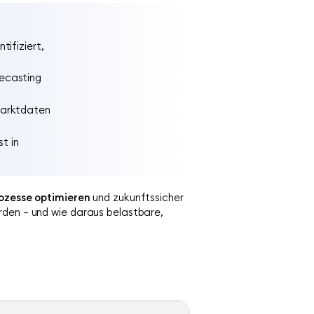
tifiziert,
recasting
Marktdaten
t in
ozesse optimieren
und zukunftssicher
rden – und wie daraus belastbare,