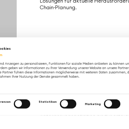
Lösungen für aktuelle Herausforderu
Chain-Planung.
ookies
um
nd Anzeigen zu personalisieren, Funktionen für soziale Medien anbieten zu können un
rdem geben wir Informationen zu Ihrer Verwendung unserer Website an unsere Partner 
 Partner führen diese Informationen möglicherweise mit weiteren Daten zusammen, di
Denis Cobanoglu
m Rahmen Ihrer Nutzung der Dienste gesammelt haben.
Senior Account Manager
Board Deutschland 
Denis Cobanoglu berät Unternehmen 
strategischen Nutzung der Board Ent
erenzen
Statistiken
Marketing
Platform. Er begleitet Kunden von de
Anforderungsdefinition bis zur erfo
datengetriebener Entscheidungsproze