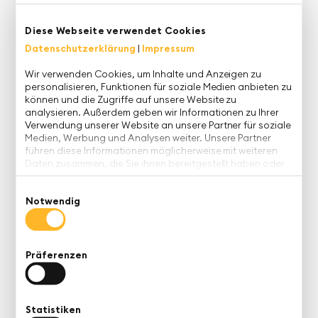
Effizienzhebel – doch zwischen Vision, Demo und
produktivem Einsatz klafft oft eine große Lücke.
Diese Webseite verwendet Cookies
Viele Unternehmen stehen vor der Frage, ob
Datenschutzerklärung
|
Impressum
Agenten wirklich echte Mehrwerte liefern oder
lediglich neue Komplexität schaffen?
Wir verwenden Cookies, um Inhalte und Anzeigen zu
personalisieren, Funktionen für soziale Medien anbieten zu
In unserem Webinar on demand geben unsere KI-
können und die Zugriffe auf unsere Website zu
analysieren. Außerdem geben wir Informationen zu Ihrer
Experten daher einen pragmatischen
Verwendung unserer Website an unsere Partner für soziale
Orientierungsrahmen, der KI-Agenten klar definiert,
Medien, Werbung und Analysen weiter. Unsere Partner
von bestehenden Automatisierungsansätzen
führen diese Informationen möglicherweise mit weiteren
Daten zusammen, die Sie ihnen bereitgestellt haben oder
abgrenzt und konkrete Entscheidungshilfen für den
die sie im Rahmen Ihrer Nutzung der Dienste gesammelt
Unternehmenseinsatz liefert.
haben.
Einwilligungsauswahl
Notwendig
Im Fokus des Webinars:
Klare Einordnung:
Verstehen Sie, was KI-Agenten
im Unternehmenskontext wirklich sind – und wie
Präferenzen
sie sich von Chatbots, Workflows und klassischer
Automatisierung unterscheiden.
Fundierte Entscheidungen:
Lernen Sie, Agenten
Statistiken
nach realistischem Business-Mehrwert zu