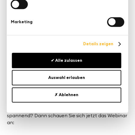
bewerten statt nach technischer Machbarkeit.
Konkrete Use Cases:
Erhalten Sie Einblicke in
praxisnahe Szenarien, die heute bereits produktiv
Marketing
einsetzbar sind und messbaren Nutzen bringen.
Vorgehensplan für Führungskräfte:
Ein
strukturierter Ansatz zur Einführung von Agenten
Details zeigen
in bestehenden Daten- und Prozesslandschaften
– kontrolliert, skalierbar und risikoarm.
Klare Voraussetzungen:
Verstehen Sie, welche
✔ Alle zulassen
organisatorischen, technischen und prozessualen
Grundlagen erfüllt sein müssen, damit Agenten
erfolgreich sind.
Auswahl erlauben
Nutzen Sie die Gelegenheit und erfahren Sie, unter
welchen Voraussetzungen KI-Agenten einen echten
✗ Ablehnen
Mehrwert für Sie liefern – oder ob eine klassische
Automatisierung (noch) die bessere Wahl ist. Klingt
spannend? Dann schauen Sie sich jetzt das Webinar
an: