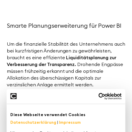
Smarte Planungserweiterung für Power BI
Um die finanzielle Stabilität des Unternehmens auch
bei kurzfristigen Änderungen zu gewährleisten,
braucht es eine effiziente
Liquiditätsplanung zur
Verbesserung der Transparenz.
Drohende Engpässe
müssen frühzeitig erkannt und die optimale
Allokation des überschüssigen Kapitals zur
verzinslichen Anlage ermittelt werden.
Wie Sie Ihre Liquidität mit einer smarten
K4-
Extension
auch direkt in
Power BI
analysieren und
direkt planen können, zeigen unsere Experten im
Diese Webseite verwendet Cookies
gemeinsamen Webinar mit Prof. Dr. Andreas Seufert.
Datenschutzerklärung
|
Impressum