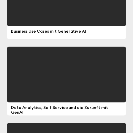
Christoph Kleine
Andreas Wiener
Business Use Cases mit Generative AI
Länge:
33
Minuten
Corporate AI vs. ChatGPT
Vera Spagl
Julian Schütt
Ian Shulman
Data Analytics, Self Service und die Zukunft mit
Länge:
20
Minuten
GenAI
Im Gespräch mit BI or DIE