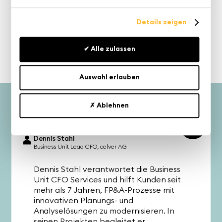
Einbindung von K4 Analytics in Power BI Ihre
Prognosegenauigkeit verbessern, Planungszyklen
Details zeigen
verkürzen und Entscheidungsprozesse unterstützen
können.
✔ Alle zulassen
Klingt spannend? Dann schauen Sie sich jetzt das
kostenfreie Webinar an:
Auswahl erlauben
Mitwirkende am Webinar
✗ Ablehnen
Dennis Stahl
Business Unit Lead CFO
celver AG
Dennis Stahl verantwortet die Business
Unit CFO Services und hilft Kunden seit
mehr als 7 Jahren, FP&A-Prozesse mit
innovativen Planungs- und
Analyselösungen zu modernisieren. In
seinen Projekten begleitet er