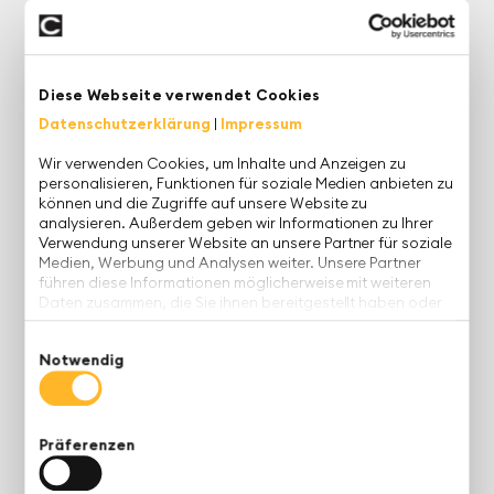
Unternehmens und Ihren bisherigen
Planungsprozessen
ab. Klicken Sie einfach auf die
Kategorie, die am besten zu Ihnen passt und
erhalten Sie wertvolle Impulse für Ihr Planungs-
Diese Webseite verwendet Cookies
Projekt:
Datenschutzerklärung
|
Impressum
Wir verwenden Cookies, um Inhalte und Anzeigen zu
Typ 1: Umsetzung geplant
personalisieren, Funktionen für soziale Medien anbieten zu
können und die Zugriffe auf unsere Website zu
analysieren. Außerdem geben wir Informationen zu Ihrer
Verwendung unserer Website an unsere Partner für soziale
Medien, Werbung und Analysen weiter. Unsere Partner
führen diese Informationen möglicherweise mit weiteren
Daten zusammen, die Sie ihnen bereitgestellt haben oder
die sie im Rahmen Ihrer Nutzung der Dienste gesammelt
Sie haben bereits eine Planungslösung gefunden,
haben.
Einwilligungsauswahl
die nun richtig implementiert werden soll.
Notwendig
Type of Content
Präferenzen