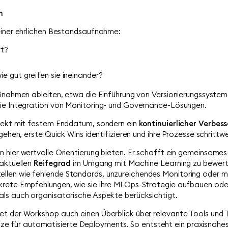
n
 einer ehrlichen Bestandsaufnahme:
rt?
e gut greifen sie ineinander?
aßnahmen ableiten, etwa die Einführung von Versionierungssyste
die Integration von Monitoring- und Governance-Lösungen.
ojekt mit festem Enddatum, sondern ein
kontinuierlicher Verbes
gehen, erste Quick Wins identifizieren und ihre Prozesse schrittwe
 hier wertvolle Orientierung bieten. Er schafft ein gemeinsames
 aktuellen
Reifegrad
im Umgang mit Machine Learning zu bewert
len wie fehlende Standards, unzureichendes Monitoring oder mang
krete Empfehlungen, wie sie ihre MLOps-Strategie aufbauen oder
als auch organisatorische Aspekte berücksichtigt.
et der Workshop auch einen Überblick über relevante Tools und
 für automatisierte Deployments. So entsteht ein praxisnah