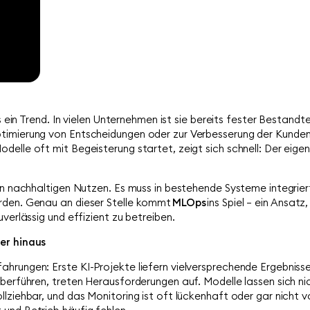
s ein Trend. In vielen Unternehmen ist sie bereits fester Bestandtei
ptimierung von Entscheidungen oder zur Verbesserung der Kunde
delle oft mit Begeisterung startet, zeigt sich schnell: Der eig
nen nachhaltigen Nutzen. Es muss in bestehende Systeme integrie
rden. Genau an dieser Stelle kommt
MLOps
ins Spiel – ein Ansat
verlässig und effizient zu betreiben.
er hinaus
hrungen: Erste KI-Projekte liefern vielversprechende Ergebniss
überführen, treten Herausforderungen auf. Modelle lassen sich 
llziehbar, und das Monitoring ist oft lückenhaft oder gar nicht