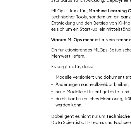
Standards für Entwicklung, Deployment 
MLOps – kurz für „
Machine Learning O
technischer Tools, sondern um ein ganzh
Entwicklung und den Betrieb von KI-Mod
es sich um ein Start-up, ein mittelstä
Warum MLOps mehr ist als ein techn
Ein funktionierendes MLOps-Setup schaff
Mehrwert liefern.
Es sorgt dafür, dass:
Modelle versioniert und dokumentiert
Änderungen nachvollziehbar bleiben,
neue Modelle effizient getestet und
durch kontinuierliches Monitoring, fr
werden kann.
Dabei geht es nicht nur um
technische 
Data Scientists, IT-Teams und Fachbere