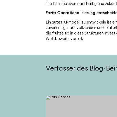
ihre KI-Initiativen nachhaltig und zuku
Fazit: Operationalisierung entscheide
Ein gutes KI-Modell zu entwickeln ist e
zuverlässig, nachvollziehbar und skal
die frühzeitig in diese Strukturen invest
Wettbewerbsvorteil.
Verfasser des Blog-Bei
es
st
celver AG