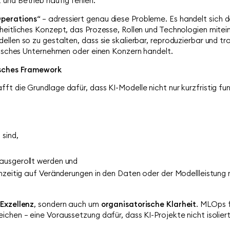
und Betrieb häufig fehlen.
perations
“ – adressiert genau diese Probleme. Es handelt sich 
eitliches Konzept, das Prozesse, Rollen und Technologien miteinan
ellen so zu gestalten, dass sie skalierbar, reproduzierbar und t
ndisches Unternehmen oder einen Konzern handelt.
isches Framework
t die Grundlage dafür, dass KI-Modelle nicht nur kurzfristig fun
 sind,
 ausgerollt werden und
ühzeitig auf Veränderungen in den Daten oder der Modellleistung 
Exzellenz
, sondern auch um
organisatorische Klarheit
. MLOps 
ichen – eine Voraussetzung dafür, dass KI-Projekte nicht isolier