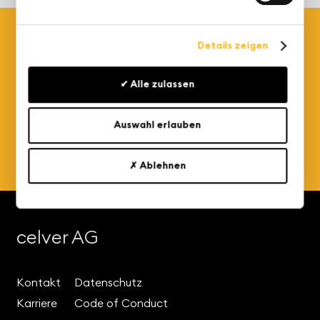
Details zeigen
Mit unseren News erhalten Sie aktuelle Insights
✔ Alle zulassen
zu Smart Planning, Smart Analytics, Smart Data
und Smart Cloud.
Auswahl erlauben
Jetzt
anmelden
✗ Ablehnen
celver AG
Kontakt
Datenschutz
Karriere
Code of Conduct