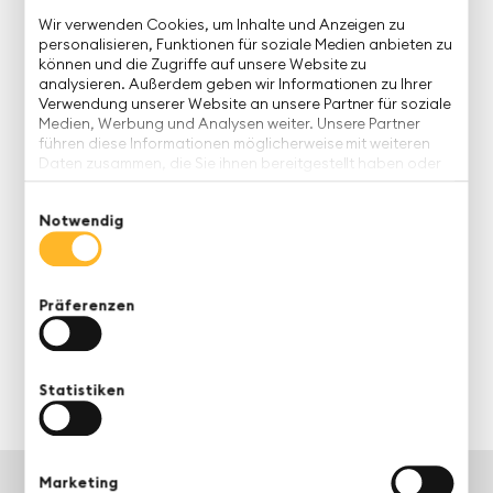
Wir verwenden Cookies, um Inhalte und Anzeigen zu
personalisieren, Funktionen für soziale Medien anbieten zu
können und die Zugriffe auf unsere Website zu
analysieren. Außerdem geben wir Informationen zu Ihrer
Verwendung unserer Website an unsere Partner für soziale
Medien, Werbung und Analysen weiter. Unsere Partner
führen diese Informationen möglicherweise mit weiteren
Daten zusammen, die Sie ihnen bereitgestellt haben oder
die sie im Rahmen Ihrer Nutzung der Dienste gesammelt
haben.
Einwilligungsauswahl
Notwendig
Präferenzen
Statistiken
Marketing